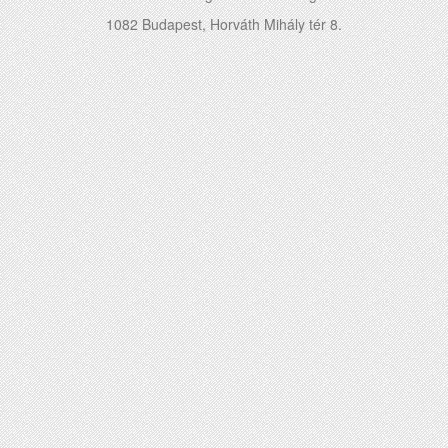
1082 Budapest, Horváth Mihály tér 8.