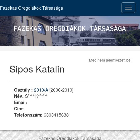
Fazekas Öregdiákok Társasága
Toggl
navig
Még nem jelentkezett be
Sipos Katalin
Osztály :
2010/A
[2006-2010]
Név:
S**** K******
Email:
Cím:
Telefonszám:
6303415638
Fazekas Öregdiákok Társasága