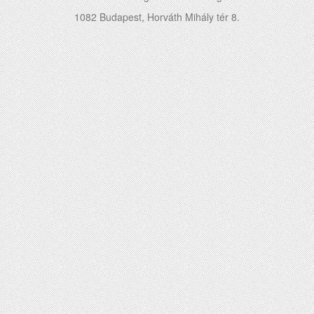
1082 Budapest, Horváth Mihály tér 8.