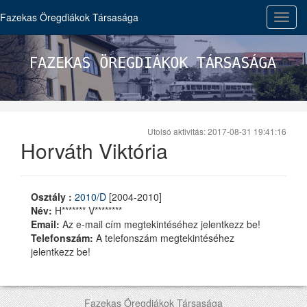
Fazekas Öregdiákok Társasága
Toggl
navig
Utolsó aktivitás: 2017-08-31 19:41:16
Horváth Viktória
Osztály :
2010/D
[2004-2010]
Név:
H******* V********
Email:
Az e-mail cím megtekintéséhez jelentkezz be!
Telefonszám:
A telefonszám megtekintéséhez
jelentkezz be!
Fazekas Öregdiákok Társasága