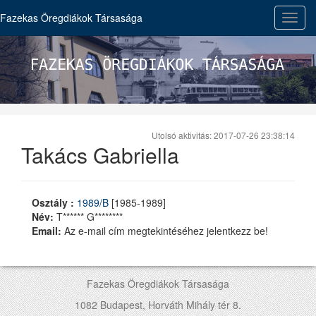
Fazekas Öregdiákok Társasága
Toggl
navig
Utolsó aktivitás: 2017-07-26 23:38:14
Takács Gabriella
Osztály :
1989/B
[1985-1989]
Név:
T****** G********
Email:
Az e-mail cím megtekintéséhez jelentkezz be!
Fazekas Öregdiákok Társasága
1082 Budapest, Horváth Mihály tér 8.