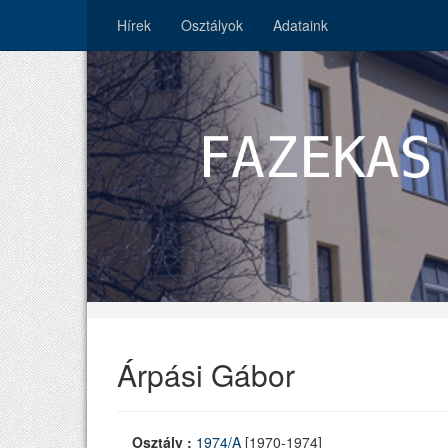
Hírek
Osztályok
Adataink
Árpási Gábor
Osztály :
1974/A
[1970-1974]