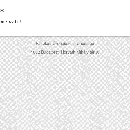
be!
entkezz be!
Fazekas Öregdiákok Társasága
1082 Budapest, Horváth Mihály tér 8.