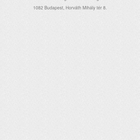
1082 Budapest, Horváth Mihály tér 8.