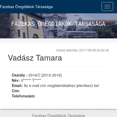
Fazekas Öregdiákok Társasága
Toggl
navig
Utolsó aktivitás: 2017-09-08 20:02:45
Vadász Tamara
Osztály :
2016/C
[2010-2016]
Név:
V****** T*****
Email:
Az e-mail cím megtekintéséhez jelentkezz be!
Cím:
Telefonszám:
Fazekas Öregdiákok Társasága