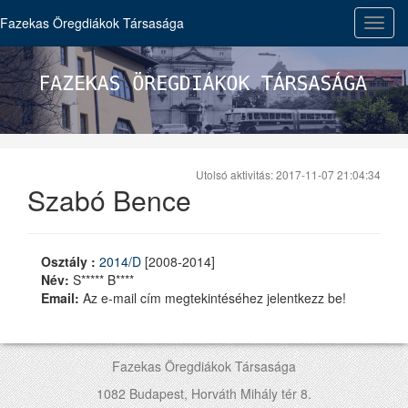
Fazekas Öregdiákok Társasága
Toggl
navig
Utolsó aktivitás: 2017-11-07 21:04:34
Szabó Bence
Osztály :
2014/D
[2008-2014]
Név:
S***** B****
Email:
Az e-mail cím megtekintéséhez jelentkezz be!
Fazekas Öregdiákok Társasága
1082 Budapest, Horváth Mihály tér 8.