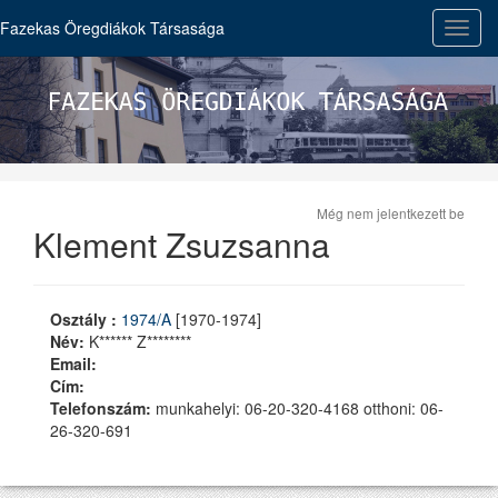
Fazekas Öregdiákok Társasága
Toggl
navig
Még nem jelentkezett be
Klement Zsuzsanna
Osztály :
1974/A
[1970-1974]
Név:
K****** Z********
Email:
Cím:
Telefonszám:
munkahelyi: 06-20-320-4168 otthoni: 06-
26-320-691