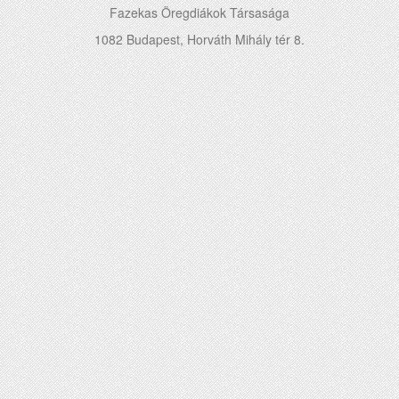
Fazekas Öregdiákok Társasága
1082 Budapest, Horváth Mihály tér 8.