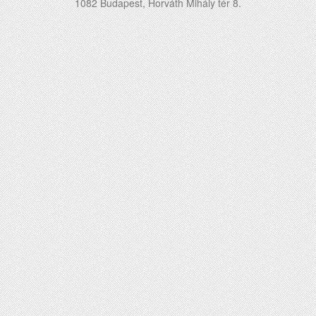
1082 Budapest, Horváth Mihály tér 8.