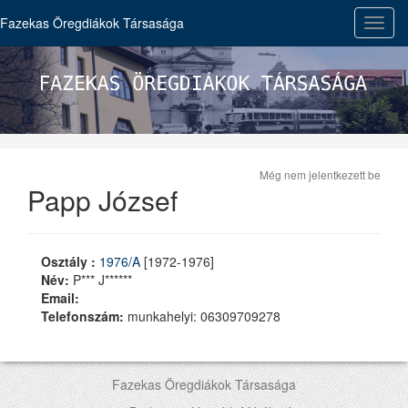
Fazekas Öregdiákok Társasága
Toggl
navig
Még nem jelentkezett be
Papp József
Osztály :
1976/A
[1972-1976]
Név:
P*** J******
Email:
Telefonszám:
munkahelyi: 06309709278
Fazekas Öregdiákok Társasága