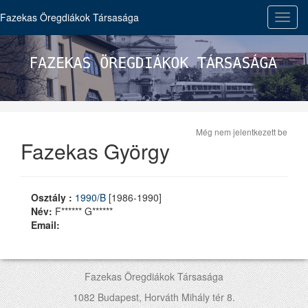
Fazekas Öregdiákok Társasága
Toggl
navig
Még nem jelentkezett be
Fazekas György
Osztály :
1990/B
[1986-1990]
Név:
F****** G******
Email:
Fazekas Öregdiákok Társasága
1082 Budapest, Horváth Mihály tér 8.