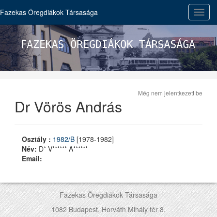
Fazekas Öregdiákok Társasága
Toggl
navig
Még nem jelentkezett be
Dr Vörös András
Osztály :
1982/B
[1978-1982]
Név:
D* V****** A******
Email:
Fazekas Öregdiákok Társasága
1082 Budapest, Horváth Mihály tér 8.