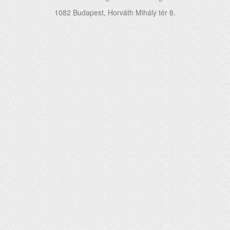
1082 Budapest, Horváth Mihály tér 8.