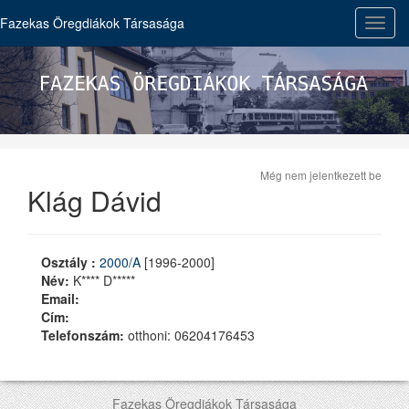
Fazekas Öregdiákok Társasága
Toggl
navig
Még nem jelentkezett be
Klág Dávid
Osztály :
2000/A
[1996-2000]
Név:
K**** D*****
Email:
Cím:
Telefonszám:
otthoni: 06204176453
Fazekas Öregdiákok Társasága