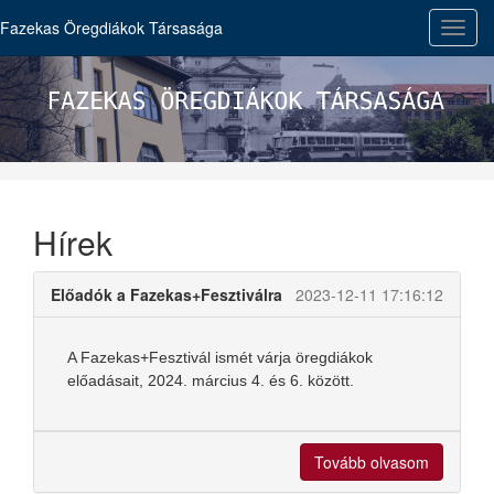
Fazekas Öregdiákok Társasága
Toggl
navig
Hírek
Előadók a Fazekas+Fesztiválra
2023-12-11 17:16:12
A Fazekas+Fesztivál ismét várja öregdiákok
előadásait, 2024. március 4. és 6. között.
Tovább olvasom