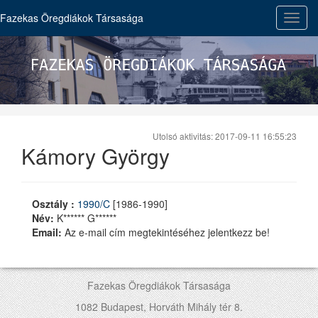
Fazekas Öregdiákok Társasága
Toggl
navig
Utolsó aktivitás: 2017-09-11 16:55:23
Kámory György
Osztály :
1990/C
[1986-1990]
Név:
K****** G******
Email:
Az e-mail cím megtekintéséhez jelentkezz be!
Fazekas Öregdiákok Társasága
1082 Budapest, Horváth Mihály tér 8.