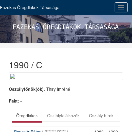
Fazekas Öregdiákok Társasága
Toggl
navig
1990 / C
Osztályfőnök(ök):
Thiry Imréné
Fakt:
-
Öregdiákok
Osztálytalálkozók
Osztály hírek
Benczúr Péter
( B****** P**** )
1986
1990