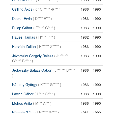
Csilling Ákos
( dr C****** �*** )
1986
1990
Dobler Ervin
( D**** E*** )
1986
1990
Fülöp Gábor
( F***** G**** )
1986
1990
Hausel Tamas
( H**** T*** )
1982
1990
Horváth Zoltán
( H****** Z***** )
1986
1990
Jávorszky Gergely Balázs
( J********
1986
1990
G***** B***** )
Jedovszky Balázs Gábor
( J******* B*****
1986
1990
)
Kámory György
( K***** G***** )
1986
1990
Lavich Gábor
( L**** G**** )
1986
1990
Mohos Anita
( M*** A*** )
1986
1990
Németh Gábor
( N***** G**** )
1986
1990