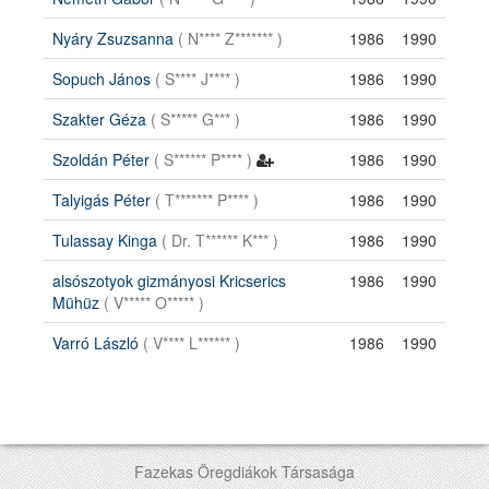
Nyáry Zsuzsanna
( N**** Z******* )
1986
1990
Sopuch János
( S**** J**** )
1986
1990
Szakter Géza
( S***** G*** )
1986
1990
Szoldán Péter
( S****** P**** )
1986
1990
Talyigás Péter
( T******* P**** )
1986
1990
Tulassay Kinga
( Dr. T****** K*** )
1986
1990
alsószotyok gizmányosi Kricserics
1986
1990
Mühüz
( V***** O***** )
Varró László
( V**** L****** )
1986
1990
Fazekas Öregdiákok Társasága